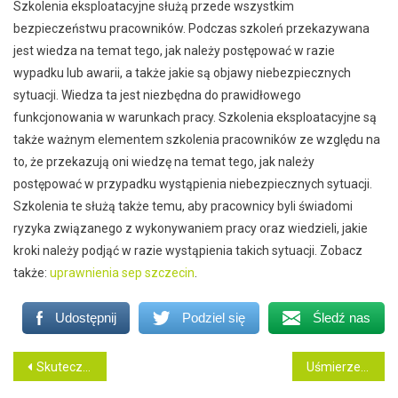
Szkolenia eksploatacyjne służą przede wszystkim
bezpieczeństwu pracowników. Podczas szkoleń przekazywana
jest wiedza na temat tego, jak należy postępować w razie
wypadku lub awarii, a także jakie są objawy niebezpiecznych
sytuacji. Wiedza ta jest niezbędna do prawidłowego
funkcjonowania w warunkach pracy. Szkolenia eksploatacyjne są
także ważnym elementem szkolenia pracowników ze względu na
to, że przekazują oni wiedzę na temat tego, jak należy
postępować w przypadku wystąpienia niebezpiecznych sytuacji.
Szkolenia te służą także temu, aby pracownicy byli świadomi
ryzyka związanego z wykonywaniem pracy oraz wiedzieli, jakie
kroki należy podjąć w razie wystąpienia takich sytuacji. Zobacz
także:
uprawnienia sep szczecin
.
Udostępnij
Podziel się
Śledź nas
Nawigacja
Skuteczne sposoby leczenia zębów
Uśmierzenie bólu poprzez znieczulenie