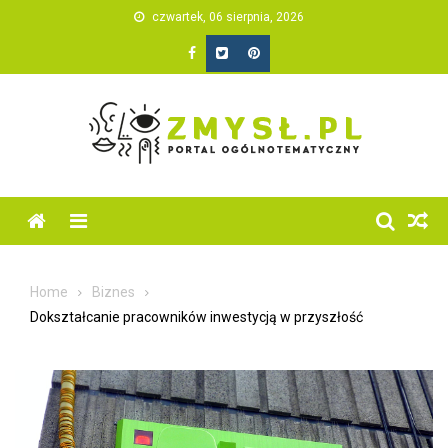
Skip
czwartek, 06 sierpnia, 2026
to
content
Home
Biznes
Dokształcanie pracowników inwestycją w przyszłość