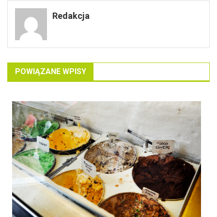
wpisu
Redakcja
POWIĄZANE WPISY