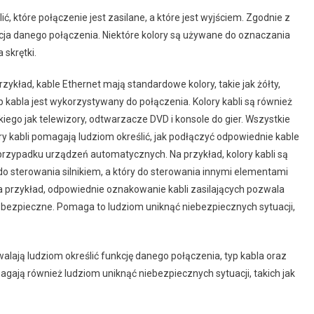
ć, które połączenie jest zasilane, a które jest wyjściem. Zgodnie z
nkcja danego połączenia. Niektóre kolory są używane do oznaczania
 skrętki.
przykład, kable Ethernet mają standardowe kolory, takie jak żółty,
typ kabla jest wykorzystywany do połączenia. Kolory kabli są również
kiego jak telewizory, odtwarzacze DVD i konsole do gier. Wszystkie
ry kabli pomagają ludziom określić, jak podłączyć odpowiednie kable
przypadku urządzeń automatycznych. Na przykład, kolory kabli są
do sterowania silnikiem, a który do sterowania innymi elementami
a przykład, odpowiednie oznakowanie kabli zasilających pozwala
ą bezpieczne. Pomaga to ludziom uniknąć niebezpiecznych sytuacji,
walają ludziom określić funkcję danego połączenia, typ kabla oraz
agają również ludziom uniknąć niebezpiecznych sytuacji, takich jak